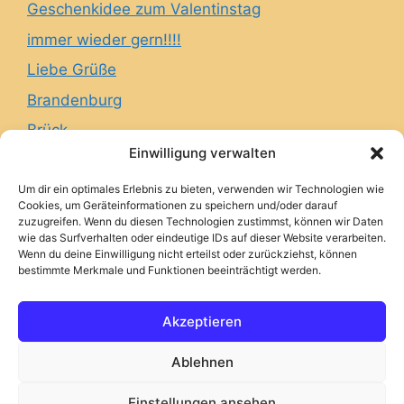
Geschenkidee zum Valentinstag
immer wieder gern!!!!
Liebe Grüße
Brandenburg
Brück
Einwilligung verwalten
AGB
Um dir ein optimales Erlebnis zu bieten, verwenden wir Technologien wie
Cookies, um Geräteinformationen zu speichern und/oder darauf
Widerrufsbelehrung
zuzugreifen. Wenn du diesen Technologien zustimmst, können wir Daten
wie das Surfverhalten oder eindeutige IDs auf dieser Website verarbeiten.
Datenschutzerklärung
Wenn du deine Einwilligung nicht erteilst oder zurückziehst, können
bestimmte Merkmale und Funktionen beeinträchtigt werden.
Impressum
Cookie-Richtlinie (EU)
Akzeptieren
Ablehnen
© 2026 Ballonhafen Berlin
Einstellungen ansehen