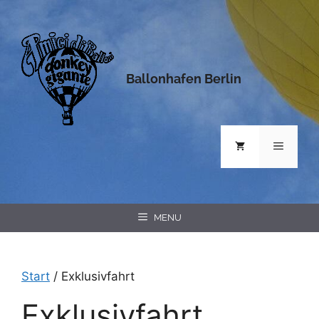
Zum
Inhalt
springen
Ballonhafen Berlin
MENÜ
MENU
Start
/ Exklusivfahrt
Exklusivfahrt